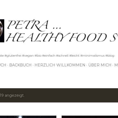
Direkt zum Hauptbereich
pte #glutenfrei #vegan #bio #einfach #schnell #leicht #minimalismus #blog
UCH
BACKBUCH
HERZLICH WILLKOMMEN
ÜBER MICH
M
19 angezeigt.