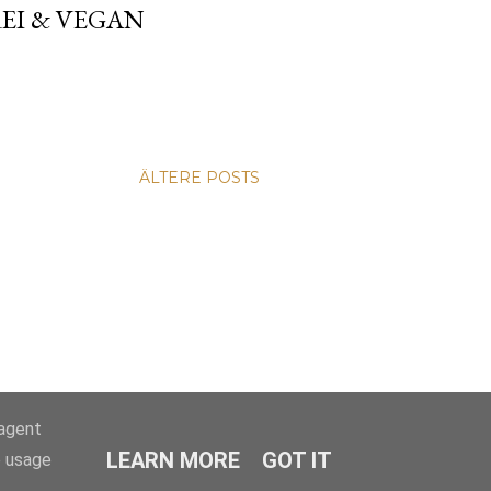
EI & VEGAN
ÄLTERE POSTS
-agent
LEARN MORE
GOT IT
e usage