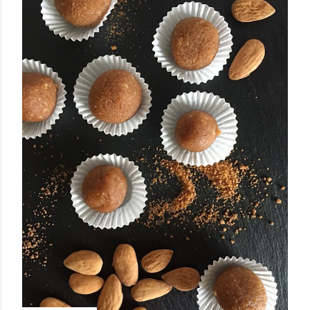
August 26, 2019
ENTDECKE 4 LEICHTE PFLAUMEN-
REZEPTE ❤️ GLUTENFREI & VEGAN ❤️
MINIMALISMUS & LUXUS PUR
Teilen