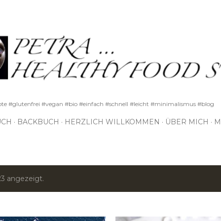
Direkt zum Hauptbereich
pte #glutenfrei #vegan #bio #einfach #schnell #leicht #minimalismus #blog
UCH
BACKBUCH
HERZLICH WILLKOMMEN
ÜBER MICH
M
23 angezeigt.