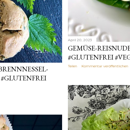
April 20, 2023
GEMÜSE-REISNUDE
#GLUTENFREI #VE
Teilen
Kommentar veröffentlichen
BRENNNESSEL-
 #GLUTENFREI