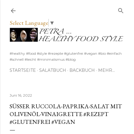
Direkt zum Hauptbereich
Select Language
▼
#healthy #food #style #rezepte #glutenfrei #vegan #bio #einfach
#schnell #leicht #minimalismus #blog
STARTSEITE
SALATBUCH
BACKBUCH
MEHR…
Juni 16, 2022
SÜSSER RUCCOLA-PAPRIKA-SALAT MIT O
LIVENÖL-VINAIGRETTE #REZEPT #
GLUTENFREI #VEGAN