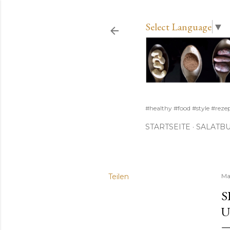
Select Language
▼
#healthy #food #style #reze
STARTSEITE
SALATB
Teilen
Ma
S
U