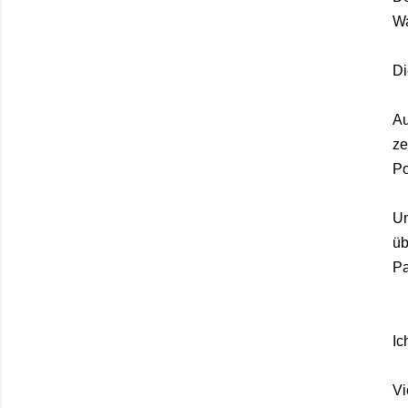
Wa
Di
Au
ze
Po
Um
üb
Pa
Ic
Vi