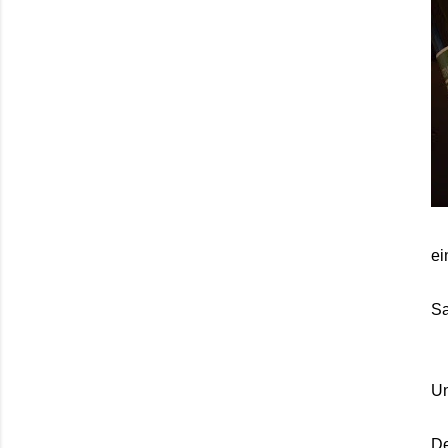
ei
Sa
Un
De