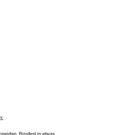
n:
eiden. Bissfest in etwas