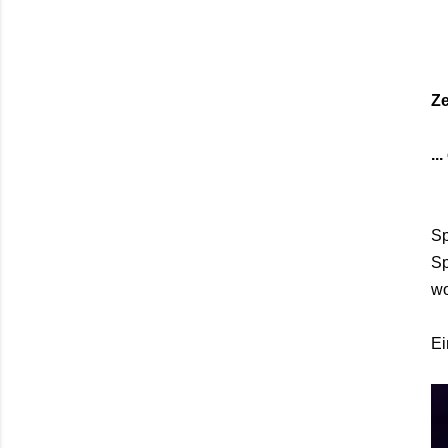
Ze
..
Sp
Sp
wo
Ei