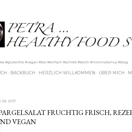
Direkt zum Hauptbereich
pte #glutenfrei #vegan #bio #einfach #schnell #leicht #minimalismus #blog
UCH
BACKBUCH
HERZLICH WILLKOMMEN
ÜBER MICH
M
i 26, 2017
PARGELSALAT FRUCHTIG FRISCH, REZE
ND VEGAN