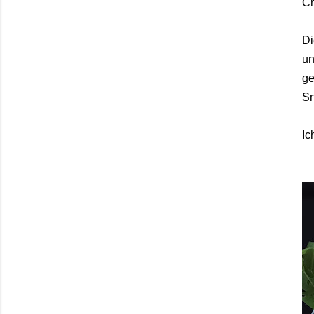
C
Di
un
ge
Sn
Ic