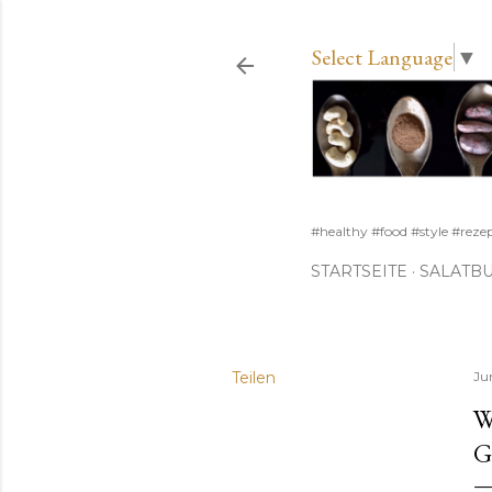
Select Language
▼
#healthy #food #style #reze
STARTSEITE
SALATB
Teilen
Ju
W
G