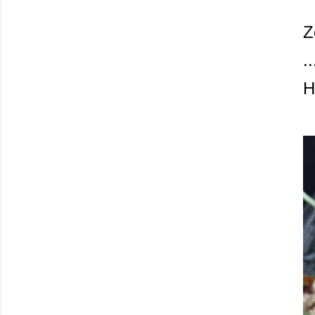
Z
.
H