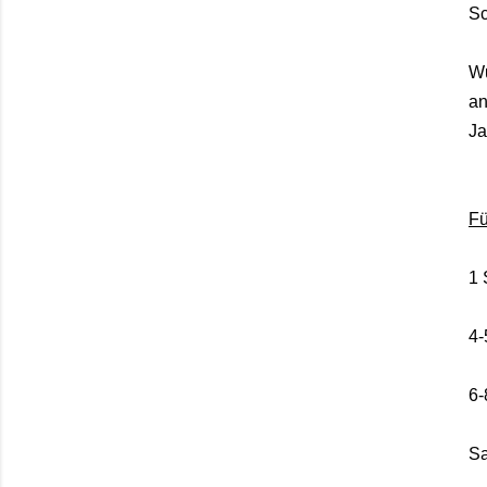
Sc
Wu
an
Ja
Fü
1 
4-
6-
Sa