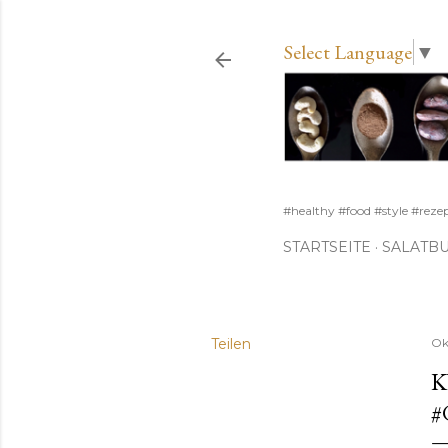
Select Language
▼
#healthy #food #style #reze
STARTSEITE
SALATB
Teilen
Ok
K
#