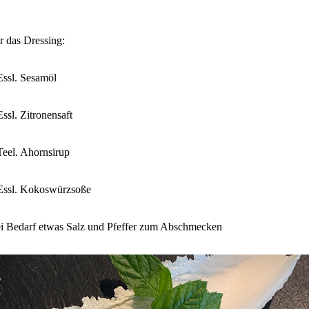
r das Dressing:
Essl. Sesamöl
Essl. Zitronensaft
Teel. Ahornsirup
Essl. Kokoswürzsoße
i Bedarf etwas Salz und Pfeffer zum Abschmecken