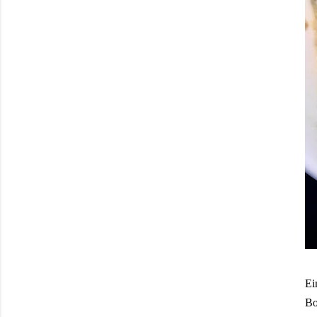
Ei
Bo