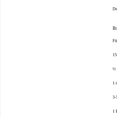
De
Ih
Fü
15
½ 
1 
3-
1 