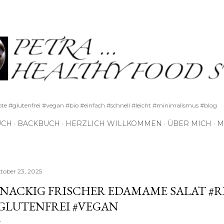
Direkt zum Hauptbereich
pte #glutenfrei #vegan #bio #einfach #schnell #leicht #minimalismus #blog
UCH
BACKBUCH
HERZLICH WILLKOMMEN
ÜBER MICH
M
tober 23, 2025
NACKIG FRISCHER EDAMAME SALAT #R
GLUTENFREI #VEGAN