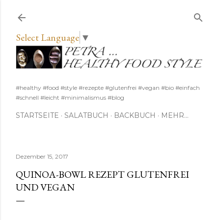
Direkt zum Hauptbereich
Select Language
▼
#healthy #food #style #rezepte #glutenfrei #vegan #bio #einfach
#schnell #leicht #minimalismus #blog
STARTSEITE
SALATBUCH
BACKBUCH
MEHR…
Dezember 15, 2017
QUINOA-BOWL REZEPT GLUTENFREI
UND VEGAN