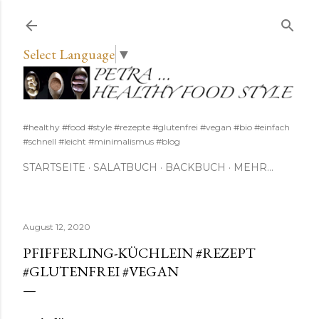
Direkt zum Hauptbereich
Select Language
▼
#healthy #food #style #rezepte #glutenfrei #vegan #bio #einfach
#schnell #leicht #minimalismus #blog
STARTSEITE
SALATBUCH
BACKBUCH
MEHR…
August 12, 2020
PFIFFERLING-KÜCHLEIN #REZEPT
#GLUTENFREI #VEGAN