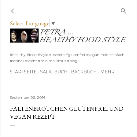
Direkt zum Hauptbereich
Select Language
▼
#healthy #food #style #rezepte #glutenfrei #vegan #bio #einfach
#schnell #leicht #minimalismus #blog
STARTSEITE
SALATBUCH
BACKBUCH
MEHR…
September 02, 2016
FALTENBRÖTCHEN GLUTENFREI UND
VEGAN REZEPT