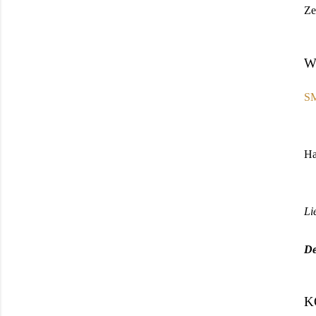
Ze
We
S
Ha
Li
De
K