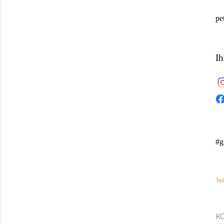
pe
Ih
#g
Tei
K