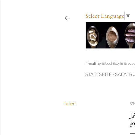
Select Language
▼
#healthy #food #style #reze
STARTSEITE
SALATB
Teilen
Ok
J
#