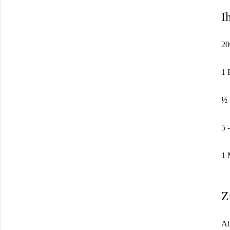
I
20
1 
½ 
5 
1 
Z
Al