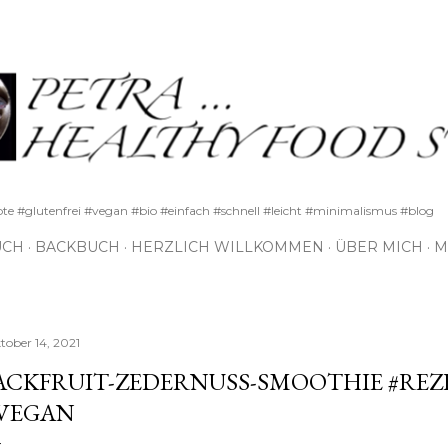
Direkt zum Hauptbereich
pte #glutenfrei #vegan #bio #einfach #schnell #leicht #minimalismus #blog
UCH
BACKBUCH
HERZLICH WILLKOMMEN
ÜBER MICH
M
tober 14, 2021
ACKFRUIT-ZEDERNUSS-SMOOTHIE #REZ
VEGAN