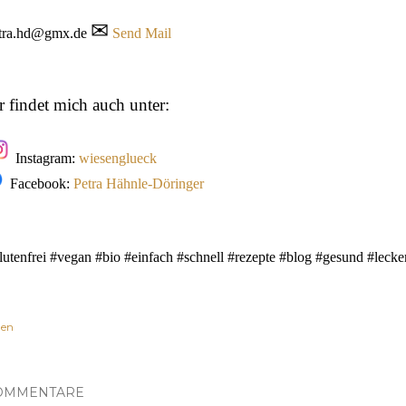
✉
tra.hd@gmx.de
Send Mail
r findet mich auch unter:
Instagram:
wiesenglueck
Facebook:
Petra Hähnle-Döringer
lutenfrei #vegan #bio #einfach #schnell #rezepte #blog #gesund #lecker
len
OMMENTARE