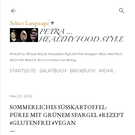
Direkt zum Hauptbereich
Select Language
▼
#healthy #food #style #rezepte #glutenfrei #vegan #bio #einfach
#schnell #leicht #minimalismus #blog
STARTSEITE
SALATBUCH
BACKBUCH
MEHR…
Mai 20, 2022
SOMMERLICHES SÜSSKARTOFFEL-P
ÜREE MIT GRÜNEM SPARGEL #REZEPT #
GLUTENFREI #VEGAN