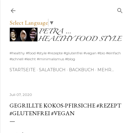
Direkt zum Hauptbereich
Select Language
▼
#healthy #food #style #rezepte #glutenfrei #vegan #bio #einfach
#schnell #leicht #minimalismus #blog
STARTSEITE
SALATBUCH
BACKBUCH
MEHR…
Juli 07, 2020
GEGRILLTE KOKOS-PFIRSICHE #REZEPT
#GLUTENFREI #VEGAN